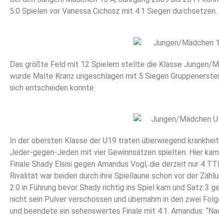
5:0 Spielen vor Vanessa Cichosz mit 4:1 Siegen durchsetzen.
Das größte Feld mit 12 Spielern stellte die Klasse Jungen/
wurde Malte Kranz ungeschlagen mit 5 Siegen Gruppenerster v
sich entscheiden konnte.
In der obersten Klasse der U19 traten überwiegend krankheit
Jeder-gegen-Jeden mit vier Gewinnsätzen spielten. Hier kam
Finale Shady Elsisi gegen Amandus Vogl, die derzeit nur 4 TT
Rivalität war beiden durch ihre Spiellaune schon vor der Zäh
2:0 in Führung bevor Shady richtig ins Spiel kam und Satz 3
nicht sein Pulver verschossen und übernahm in den zwei Folg
und beendete ein sehenswertes Finale mit 4:1. Amandus: “Nac