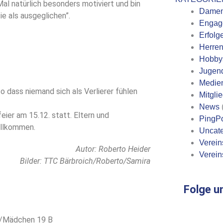
al natürlich besonders motiviert und bin
Dame
e als ausgeglichen”.
Engag
Erfolg
Herre
Hobby
Jugen
Medie
o dass niemand sich als Verlierer fühlen
Mitgli
News
ier am 15.12. statt. Eltern und
PingP
illkommen.
Uncate
Verein
Autor: Roberto Heider
Verein
Bilder: TTC Bärbroich/Roberto/Samira
Folge u
/Mädchen 19 B