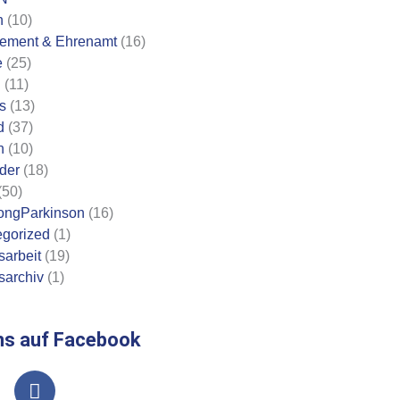
n
(10)
ement & Ehrenamt
(16)
e
(25)
n
(11)
s
(13)
d
(37)
n
(10)
eder
(18)
(50)
ongParkinson
(16)
gorized
(1)
sarbeit
(19)
sarchiv
(1)
ns auf Facebook
F