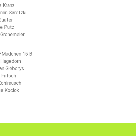
e Kranz
amin Saretzki
 Sauter
re Pütz
s Gronemeier
/Mädchen 15 B
a Hagedorn
an Gieborys
 Fritsch
Kohlrausch
ie Kociok