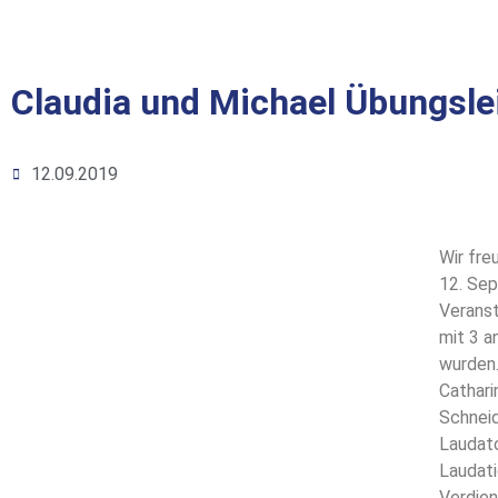
Claudia und Michael Übungsle
12.09.2019
Wir fre
12. Sep
Verans
mit 3 a
wurden
Cathari
Schneid
Laudato
Laudati
Verdien