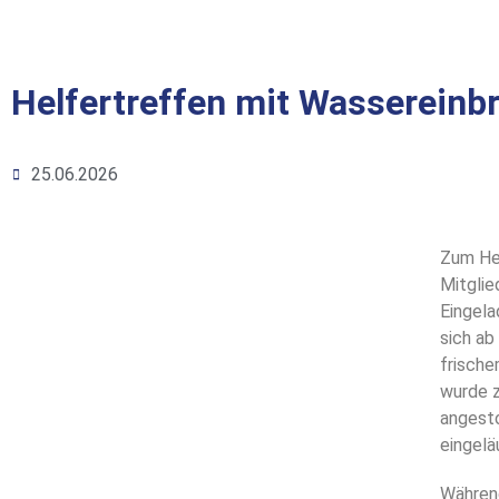
Helfertreffen mit Wassereinb
25.06.2026
Zum He
Mitglie
Eingela
sich ab
frische
wurde 
angest
eingelä
Während