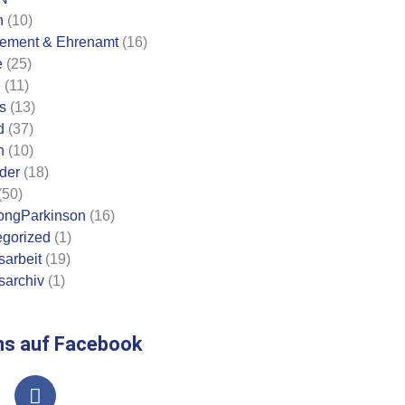
n
(10)
ement & Ehrenamt
(16)
e
(25)
n
(11)
s
(13)
d
(37)
n
(10)
eder
(18)
(50)
ongParkinson
(16)
gorized
(1)
sarbeit
(19)
sarchiv
(1)
ns auf Facebook
F