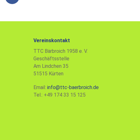
a
c
e
b
o
o
Vereinskontakt
k
TTC Bärbroich 1958 e. V.
Geschäftsstelle
Am Lindchen 35
51515 Kürten
Email:
info@ttc-baerbroich.de
Tel.: +49 174 33 15 125