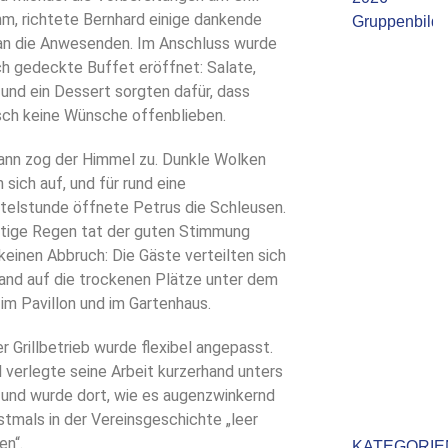
m, richtete Bernhard einige dankende
an die Anwesenden. Im Anschluss wurde
ch gedeckte Buffet eröffnet: Salate,
t und ein Dessert sorgten dafür, dass
isch keine Wünsche offenblieben.
ann zog der Himmel zu. Dunkle Wolken
 sich auf, und für rund eine
rtelstunde öffnete Petrus die Schleusen.
ftige Regen tat der guten Stimmung
keinen Abbruch: Die Gäste verteilten sich
and auf die trockenen Plätze unter dem
 im Pavillon und im Gartenhaus.
r Grillbetrieb wurde flexibel angepasst.
 verlegte seine Arbeit kurzerhand unters
und wurde dort, wie es augenzwinkernd
rstmals in der Vereinsgeschichte „leer
en“.
KATEGORIE