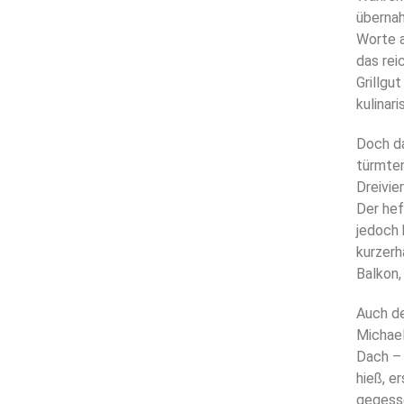
übernah
Worte 
das rei
Grillgu
kulinar
Doch d
türmten
Dreivie
Der he
jedoch 
kurzerh
Balkon,
Auch de
Michael
Dach – 
hieß, e
gegess