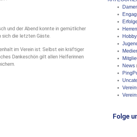
Dame
Engag
Erfolg
sch und der Abend konnte in gemütlicher
Herre
sich die letzten Gäste.
Hobby
Jugen
halt im Verein ist: Selbst ein kräftiger
Medie
iches Dankeschön gilt allen Helferinnen
Mitgli
ichern.
News
PingP
Uncate
Verein
Verein
Folge u