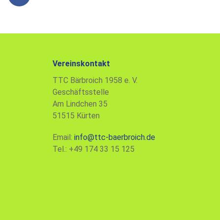
a
c
e
b
o
o
Vereinskontakt
k
TTC Bärbroich 1958 e. V.
Geschäftsstelle
Am Lindchen 35
51515 Kürten
Email:
info@ttc-baerbroich.de
Tel.: +49 174 33 15 125