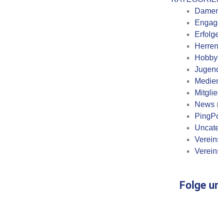
Dame
Engag
Erfolg
Herre
Hobby
Jugen
Medie
Mitgli
News
PingP
Uncate
Verein
Verein
Folge u