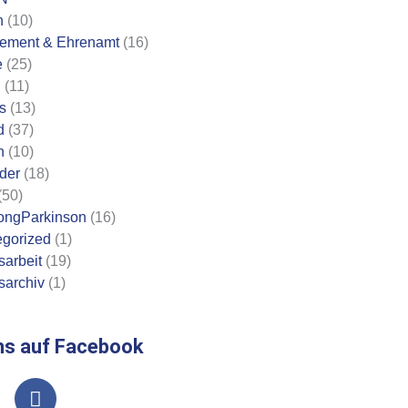
n
(10)
ement & Ehrenamt
(16)
e
(25)
n
(11)
s
(13)
d
(37)
n
(10)
eder
(18)
(50)
ongParkinson
(16)
gorized
(1)
sarbeit
(19)
sarchiv
(1)
ns auf Facebook
F