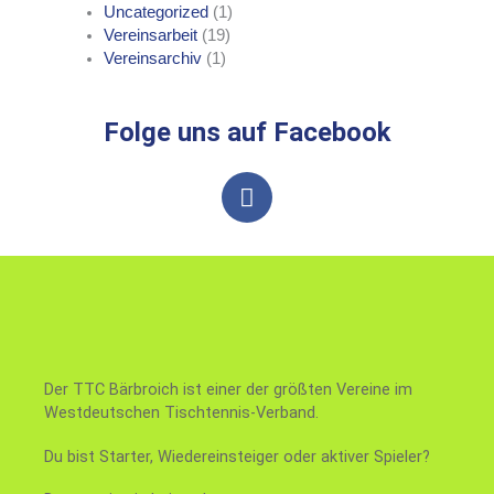
Uncategorized
(1)
Vereinsarbeit
(19)
Vereinsarchiv
(1)
Folge uns auf Facebook
F
a
c
e
b
o
o
k
Der TTC Bärbroich ist einer der größten Vereine im
Westdeutschen Tischtennis-Verband.
Du bist Starter, Wiedereinsteiger oder aktiver Spieler?