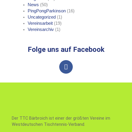
News
(50)
PingPongParkinson
(16)
Uncategorized
(1)
Vereinsarbeit
(19)
Vereinsarchiv
(1)
Folge uns auf Facebook
F
a
c
e
b
o
o
k
Der TTC Bärbroich ist einer der größten Vereine im
Westdeutschen Tischtennis-Verband.