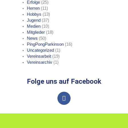
Erfolge
(25)
Herren
(11)
Hobbys
(13)
Jugend
(37)
Medien
(10)
Mitglieder
(18)
News
(50)
PingPongParkinson
(16)
Uncategorized
(1)
Vereinsarbeit
(19)
Vereinsarchiv
(1)
Folge uns auf Facebook
F
a
c
e
b
o