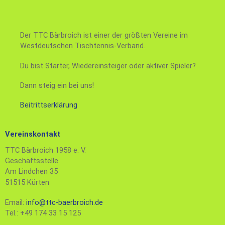
o
k
Der TTC Bärbroich ist einer der größten Vereine im
Westdeutschen Tischtennis-Verband.
Du bist Starter, Wiedereinsteiger oder aktiver Spieler?
Dann steig ein bei uns!
Beitrittserklärung
Vereinskontakt
TTC Bärbroich 1958 e. V.
Geschäftsstelle
Am Lindchen 35
51515 Kürten
Email:
info@ttc-baerbroich.de
Tel.: +49 174 33 15 125