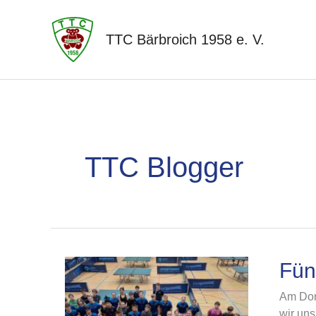
Zum
Inhalt
TTC Bärbroich 1958 e. V.
springen
TTC Blogger
Fünf
Fün
neue
Am Don
🐻
wir uns
💪