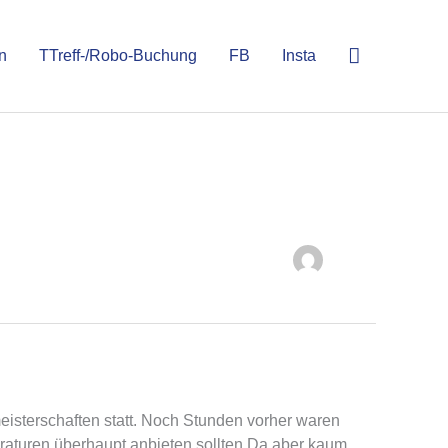
n
TTreff-/Robo-Buchung
FB
Insta
isterschaften statt. Noch Stunden vorher waren
eraturen überhaupt anbieten sollten.Da aber kaum