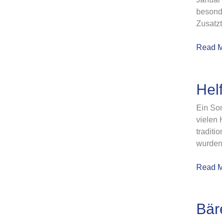
Jugendt
besond
Zusatz
Read M
Helfert
Hel
des
Ein So
TTC
vielen 
Bärbroi
traditi
Danke
wurden
für
euren
Read M
Einsatz
Bärens
Bär
–