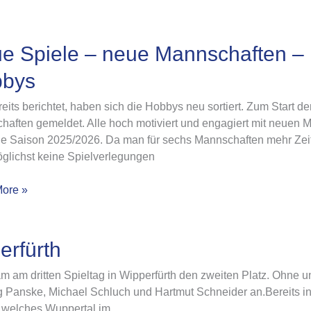
e Spiele – neue Mannschaften –
bys
eits berichtet, haben sich die Hobbys neu sortiert. Zum Start d
haften
aften gemeldet. Alle hoch motiviert und engagiert mit neuen M
e Saison 2025/2026. Da man für sechs Mannschaften mehr Zeit 
öglichst keine Spielverlegungen
en
ore »
s
erfürth
m dritten Spieltag in Wipperfürth den zweiten Platz. Ohne uns
Panske, Michael Schluch und Hartmut Schneider an.Bereits in d
 welches Wuppertal im