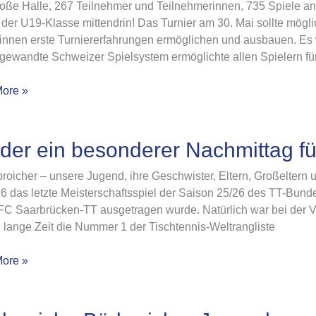
oße Halle, 267 Teilnehmer und Teilnehmerinnen, 735 Spiele an
der U19-Klasse mittendrin! Das Turnier am 30. Mai sollte möglic
rinnen erste Turniererfahrungen ermöglichen und ausbauen. Es 
sichtungsturnier
gewandte Schweizer Spielsystem ermöglichte allen Spielern fü
ore »
der ein besonderer Nachmittag f
roicher – unsere Jugend, ihre Geschwister, Eltern, Großeltern u
erer
26 das letzte Meisterschaftsspiel der Saison 25/26 des TT-Bun
ttag
 FC Saarbrücken-TT ausgetragen wurde. Natürlich war bei der V
lange Zeit die Nummer 1 der Tischtennis-Weltrangliste
ore »
eiche