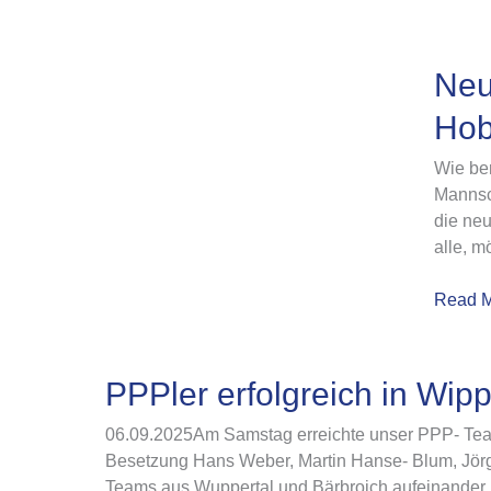
Neue
Neu
Spiele
Hob
–
neue
Wie ber
Mannsc
Mannsch
–
die neu
neue
alle, m
Chanc
bei
Read M
den
Hobby
PPPler
PPPler erfolgreich in Wipp
erfolgreich
06.09.2025Am Samstag erreichte unser PPP- Team a
in
Besetzung Hans Weber, Martin Hanse- Blum, Jörg 
Wipperfürth
Teams aus Wuppertal und Bärbroich aufeinander,