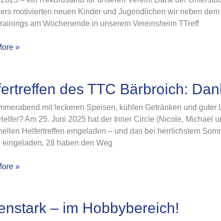
raining!
ers motivierten neuen Kinder und Jugendlichen wir neben dem 
trainings am Wochenende in unserem Vereinsheim TTreff
ore »
reffen
fertreffen des TTC Bärbroich: Dan
mmerabend mit leckeren Speisen, kühlen Getränken und guter
Helfer? Am 25. Juni 2025 hat der Inner Circle (Nicole, Michae
ch:
onellen Helfertreffen eingeladen – und das bei herrlichstem So
 eingeladen, 28 haben den Weg
ore »
!
tark
enstark – im Hobbybereich!