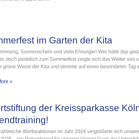
fest
merfest im Garten der Kita
timmung, Sonnenschein und viele Ehrungen Wer hätte das gedac
t, doch pünktlich zum Sommerfest zeigte sich das Wetter von s
e grüne Wiese der Kita und stimmte auf einen besonderen Tag e
ore »
iftung
rtstiftung der Kreissparkasse Köln
endtraining!
parkasse
zahlreiche Werbeaktionen im Jahr 2024 vergrößerte sich unser
ützt
2025 – ein Rekordstand für unseren Verein! Dank der Unterstütz