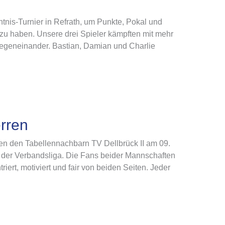
nis-Turnier in Refrath, um Punkte, Pokal und
u haben. Unsere drei Spieler kämpften mit mehr
gegeneinander. Bastian, Damian und Charlie
erren
en den Tabellennachbarn TV Dellbrück II am 09.
n der Verbandsliga. Die Fans beider Mannschaften
iert, motiviert und fair von beiden Seiten. Jeder