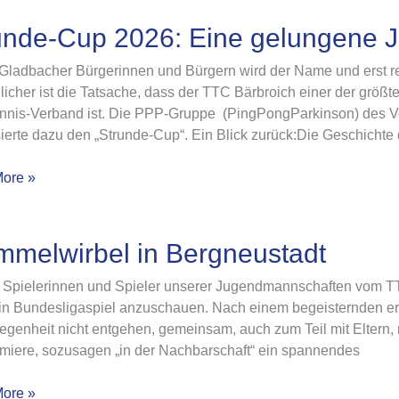
e-
unde-Cup 2026: Eine gelungene J
Gladbacher Bürgerinnen und Bürgern wird der Name und erst re
licher ist die Tatsache, dass der TTC Bärbroich einer der grö
nnis-Verband ist. Die PPP-Gruppe (PingPongParkinson) des Vere
ene
ierte dazu den „Strunde-Cup“. Ein Blick zurück:Die Geschicht
msfeier
ore »
lwirbel
mmelwirbel in Bergneustadt
 Spielerinnen und Spieler unserer Jugendmannschaften vom TTC
ustadt
in Bundesligaspiel anzuschauen. Nach einem begeisternden ers
egenheit nicht entgehen, gemeinsam, auch zum Teil mit Eltern,
emiere, sozusagen „in der Nachbarschaft“ ein spannendes
ore »