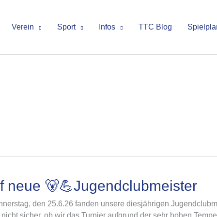
Verein
Sport
Infos
TTC Blog
Spielpla
f neue 🐻💪Jugendclubmeister
nerstag, den 25.6.26 fanden unsere diesjährigen Jugendclubme
 nicht sicher, ob wir das Turnier aufgrund der sehr hohen Temp