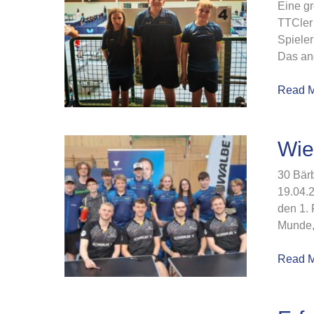
Eine gr
Jugend
TTCler 
beim
Spiele
Bezirks
Das an
Read M
Wieder
Wie
ein
30 Bärb
besond
19.04.
Nachmi
den 1.
für
Munde, 
die
TTC-
Read M
Jugend
Erfolgr