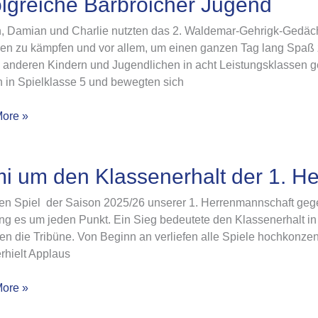
olgreiche Bärbroicher Jugend
cher
, Damian und Charlie nutzten das 2. Waldemar-Gehrigk-Gedächt
en zu kämpfen und vor allem, um einen ganzen Tag lang Spaß z
0 anderen Kindern und Jugendlichen in acht Leistungsklassen 
n in Spielklasse 5 und bewegten sich
ore »
mi um den Klassenerhalt der 1. H
ten Spiel der Saison 2025/26 unserer 1. Herrenmannschaft geg
ing es um jeden Punkt. Ein Sieg bedeutete den Klassenerhalt i
erhalt
en die Tribüne. Von Beginn an verliefen alle Spiele hochkonzentr
rhielt Applaus
ore »