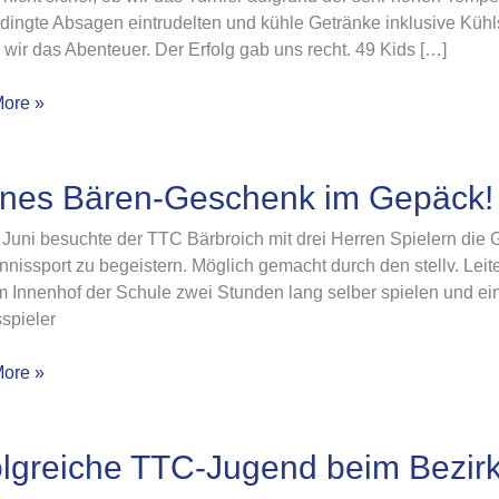
dingte Absagen eintrudelten und kühle Getränke inklusive Kühl
clubmeister
wir das Abenteuer. Der Erfolg gab uns recht. 49 Kids […]
ore »
s
ines Bären-Geschenk im Gepäck!
Juni besuchte der TTC Bärbroich mit drei Herren Spielern die
enk
nnissport zu begeistern. Möglich gemacht durch den stellv. Lei
im Innenhof der Schule zwei Stunden lang selber spielen und e
!
spieler
ore »
eiche
olgreiche TTC-Jugend beim Bezirk