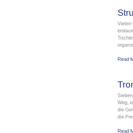
Strund
Str
Cup
Vielen 
2026:
erstaun
Eine
Tischte
gelung
organis
Jubiläu
Read M
Tromme
Tro
in
Sieben
Bergne
Weg, e
die Gel
die Pr
Read M