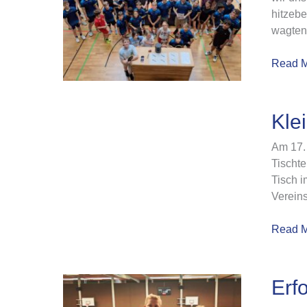
hitzebe
Jugend
wagten 
Read M
Kleine
Kle
Bären-
Am 17. 
Gesch
Tischte
im
Tisch 
Gepäck
Vereins
Read M
Erfolgr
Erf
TTC-