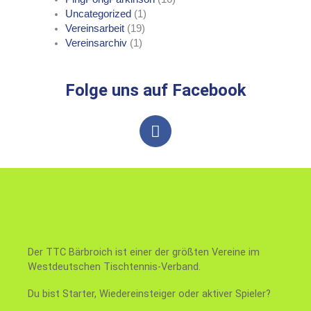
Uncategorized
(1)
Vereinsarbeit
(19)
Vereinsarchiv
(1)
Folge uns auf Facebook
F
a
c
e
b
o
o
k
Der TTC Bärbroich ist einer der größten Vereine im
Westdeutschen Tischtennis-Verband.
Du bist Starter, Wiedereinsteiger oder aktiver Spieler?